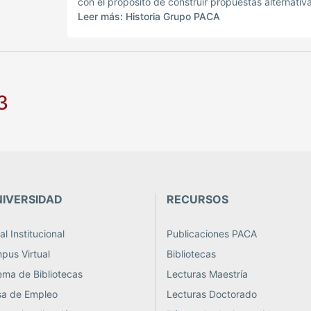
con el propósito de construir propuestas alternativ
las problemáticas en el campo de la educación. Fu
Leer más: Historia Grupo PACA
creado como Grupo de Investigación de la Faculta
Educación mediante acuerdo 032 del 13 de abril d
2004.
3
NIVERSIDAD
RECURSOS
l Institucional
Publicaciones PACA
us Virtual
Bibliotecas
ema de Bibliotecas
Lecturas Maestría
sa de Empleo
Lecturas Doctorado