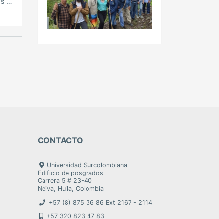
as a
e
d de
e
CONTACTO
Universidad Surcolombiana
Edificio de posgrados
Carrera 5 # 23-40
Neiva, Huila, Colombia
+57 (8) 875 36 86 Ext 2167 - 2114
+57 320 823 47 83