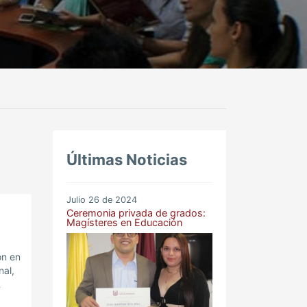
Últimas Noticias
Julio 26 de 2024
Ceremonia privada de grados:
Magísteres en Educación
ón en
nal,