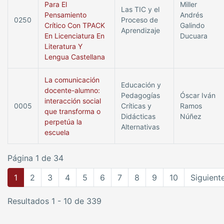
Para El
Miller
Las TIC y el
Pensamiento
Andrés
0250
Proceso de
Crítico Con TPACK
Galindo
Aprendizaje
En Licenciatura En
Ducuara
Literatura Y
Lengua Castellana
La comunicación
Educación y
docente-alumno:
Pedagogías
Óscar Iván
interacción social
0005
Críticas y
Ramos
que transforma o
Didácticas
Núñez
perpetúa la
Alternativas
escuela
Página 1 de 34
1
2
3
4
5
6
7
8
9
10
Siguient
Resultados 1 - 10 de 339