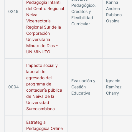
Pedagogía Infantil
Karina
Pedagógico,
del Centro Regional
Andrea
0249
Créditos y
Neiva,
Rubiano
Flexibilidad
Vicerrectoría
Ospina
Curricular
Regional Sur de la
Corporación
Universitaria
Minuto de Dios -
UNIMINUTO
Impacto social y
laboral del
egresado del
Evaluación y
Ignacio
programa de
0004
Gestión
Ramírez
contaduría pública
Educativa
Charry
de Neiva de la
Universidad
Surcolombiana
Estrategia
Pedagógica Online