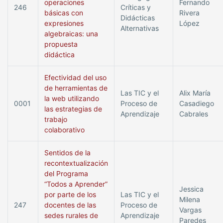
operaciones
Fernando
246
Críticas y
básicas con
Rivera
Didácticas
expresiones
López
Alternativas
algebraicas: una
propuesta
didáctica
Efectividad del uso
de herramientas de
Las TIC y el
Alix María
la web utilizando
0001
Proceso de
Casadiego
las estrategias de
Aprendizaje
Cabrales
trabajo
colaborativo
Sentidos de la
recontextualización
del Programa
“Todos a Aprender”
Jessica
por parte de los
Las TIC y el
Milena
247
docentes de las
Proceso de
Vargas
sedes rurales de
Aprendizaje
Paredes