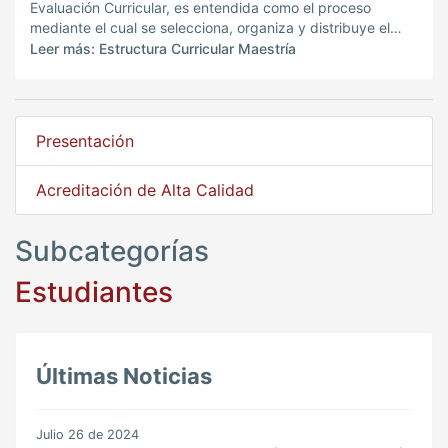
Evaluación Curricular, es entendida como el proceso
mediante el cual se selecciona, organiza y distribuye el
conocimiento que se considera válido para alcanzar el
Leer más: Estructura Curricular Maestría
propósito de formación
Presentación
Acreditación de Alta Calidad
Subcategorías
Estudiantes
Últimas Noticias
Julio 26 de 2024