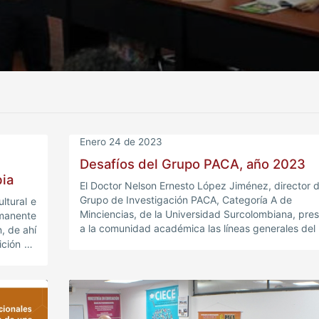
Enero 24 de 2023
Desafíos del Grupo PACA, año 2023
bia
El Doctor Nelson Ernesto López Jiménez, director d
Grupo de Investigación PACA, Categoría A de
ltural e
Minciencias, de la Universidad Surcolombiana, pre
manente
a la comunidad académica las líneas generales del 
, de ahí
de Trabajo del año 2023.
ición de
minar su
ipación
ara a la
entido e