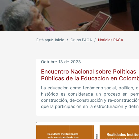
Está aquí:
Inicio
Grupo PACA
Noticias PACA
Octubre 13 de 2023
Encuentro Nacional sobre Políticas
Públicas de la Educación en Colom
La educación como fenómeno social, político, cu
histórico es considerada un proceso en per
construcción, de-construcción y re-construcción
que la participación en la estructuración y defin
políticas públicas que se construyen para deter
rumbo debe ser el resultado de una partic
amplia, democrática, plural y pertinente de c
realidad y al contexto en el cual adquiere s
intencionalidad.