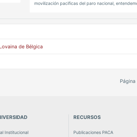
movilización pacificas del paro nacional, entendem
que solo la unidad de los pueblos generará los cam
profundos que necesita nuestro país.
 Lovaina de Bélgica
Página 
NIVERSIDAD
RECURSOS
l Institucional
Publicaciones PACA