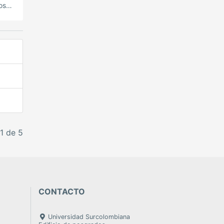
os
bios
1 de 5
CONTACTO
Universidad Surcolombiana