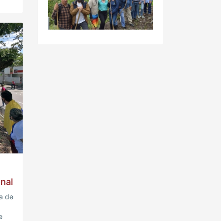
nal
a de
e