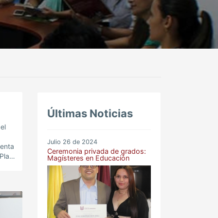
Últimas Noticias
el
Julio 26 de 2024
senta
Ceremonia privada de grados:
Plan
Magísteres en Educación