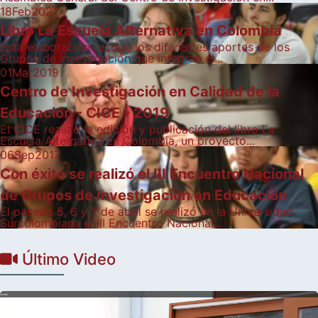
18
Feb
2021
Libro La Escuela Alternativa en Colombia
Esta elaboración recoge los diferentes aportes de los
Grupos de Investigación que integran el...
01
Mar
2019
Centro de Investigación en Calidad de la
Educación - CICE - 2019
El CICE realizó la edición y publicación del libro La
Escuela Alternativa en Colombia, un proyecto...
06
Sep
2017
Con éxito se realizó el III Encuentro Nacional
de Grupos de Investigación en Educación
El pasado 5, 6 y 7 de abril se realizó en la Universidad
Surcolombiana el III Encuentro Nacional...
Último Video